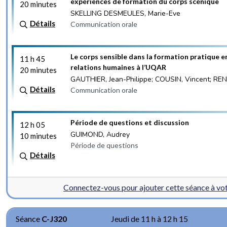
expériences de formation du corps scénique
20 minutes
SKELLING DESMEULES, Marie-Eve
Détails
Communication orale
Le corps sensible dans la formation pratique 
11 h 45
relations humaines à l’UQAR
20 minutes
GAUTHIER, Jean-Philippe; COUSIN, Vincent; REN
Détails
Communication orale
Période de questions et discussion
12 h 05
GUIMOND, Audrey
10 minutes
Période de questions
Détails
Connectez-vous pour ajouter cette séance à v
Séance
C-J320
Jeudi de 11 h à 12 h 15