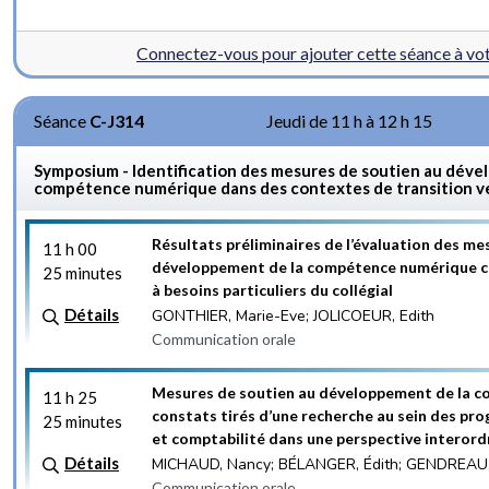
Connectez-vous pour ajouter cette séance à v
Séance
C-J314
Jeudi de 11 h à 12 h 15
Symposium - Identification des mesures de soutien au déve
compétence numérique dans des contextes de transition ve
Résultats préliminaires de l’évaluation des me
11 h 00
développement de la compétence numérique ch
25 minutes
à besoins particuliers du collégial
Détails
GONTHIER, Marie-Eve; JOLICOEUR, Edith
Communication orale
Mesures de soutien au développement de la c
11 h 25
constats tirés d’une recherche au sein des p
25 minutes
et comptabilité dans une perspective interord
Détails
MICHAUD, Nancy; BÉLANGER, Édith; GENDREAU
Communication orale