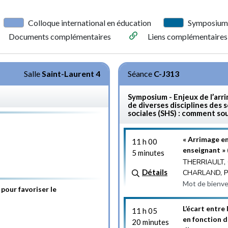
Colloque international en éducation
Symposium
Documents complémentaires
Liens complémentaires
Salle
Saint-Laurent 4
Séance
C-J313
Symposium - Enjeux de l’arr
de diverses disciplines des 
sociales (SHS) : comment so
« Arrimage e
11 h 00
enseignant »
5 minutes
THERRIAULT, 
Détails
CHARLAND, Pa
Mot de bienv
 pour favoriser le
L’écart entre
11 h 05
en fonction d
20 minutes