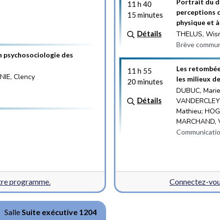
Portrait du 
11 h 40
perceptions 
15 minutes
physique et à
Détails
THELUS, Wism
Brève communi
en psychosociologie des
Les retombée
11 h 55
NIE, Clency
les milieux d
20 minutes
DUBUC, Marie
Détails
VANDERCLEYEN,
Mathieu; HOG
MARCHAND, V
Communicatio
otre programme.
Connectez-vous
Salle
Suite exécutive 1204