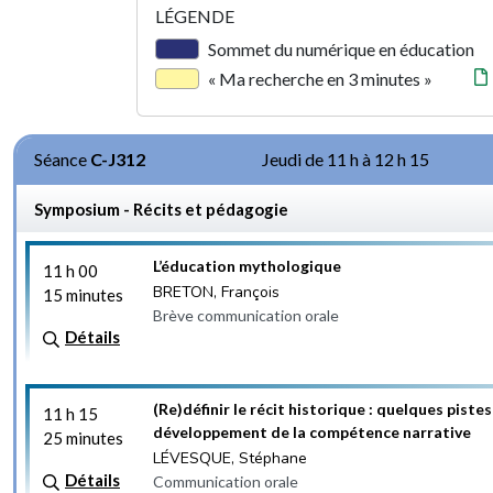
LÉGENDE
Sommet du numérique en éducation
« Ma recherche en 3 minutes »
Séance
C-J312
Jeudi de 11 h à 12 h 15
Symposium - Récits et pédagogie
L’éducation mythologique
11 h 00
BRETON, François
15 minutes
Brève communication orale
Détails
(Re)définir le récit historique : quelques pistes
11 h 15
développement de la compétence narrative
25 minutes
LÉVESQUE, Stéphane
Détails
Communication orale