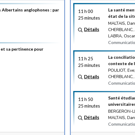
 Albertains anglophones : par
La santé men
11 h 00
état de la si
25 minutes
MALTAIS, Dan
Détails
CHERBLANC, Ja
LABRA, Osca
Communicatio
 et sa pertinence pour
La conciliati
11 h 25
contexte de 
25 minutes
POULIOT, Eve
Détails
CHERBLANC, J
Communicatio
Santé étudia
11 h 50
universitaire
25 minutes
BERGERON-LEC
Détails
MALTAIS, Dan
Communicatio