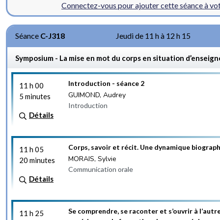
Connectez-vous pour ajouter cette séance à v
Séance
C-J318
Jeudi de 11 h à 12 h 15
Symposium - La mise en mot du corps en situation d’ensei
Introduction - séance 2
11 h 00
GUIMOND, Audrey
5 minutes
Introduction
Détails
Corps, savoir et récit. Une dynamique biograp
11 h 05
MORAIS, Sylvie
20 minutes
Communication orale
Détails
Se comprendre, se raconter et s’ouvrir à l’autr
11 h 25