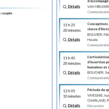
d’accompagna
Détails
VAN NIEUWENH
Communicatio
x couple
Conceptions 
11 h 25
classe d’hist
20 minutes
BOUVIER, Féli
Détails
Houda
Communicatio
L'articulati
11 h 45
d’insertion p
20 minutes
humaines et s
Détails
BOUCHER, Seb
Communicatio
Période de q
12 h 05
VIVEGNIS, Is
10 minutes
CHARLAND, Pa
Détails
Discussion