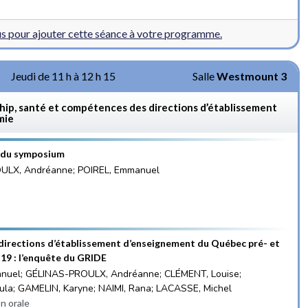
 pour ajouter cette séance à votre programme.
Jeudi de 11 h à 12 h 15
Salle
Westmount 3
ship, santé et compétences des directions d’établissement
mie
 du symposium
ULX, Andréanne; POIREL, Emmanuel
 directions d’établissement d’enseignement du Québec pré- et
9 : l’enquête du GRIDE
nuel; GÉLINAS-PROULX, Andréanne; CLÉMENT, Louise;
ula; GAMELIN, Karyne; NAIMI, Rana; LACASSE, Michel
n orale