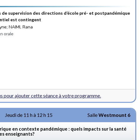
s de supervision des directions d’école pré- et postpandémique
entiel est contingent
yne; NAIMI, Rana
n orale
 pour ajouter cette séance à votre programme.
Jeudi de 11 h à 12 h 15
Salle
Westmount 6
ique en contexte pandémique : quels impacts sur la santé
des enseignants?