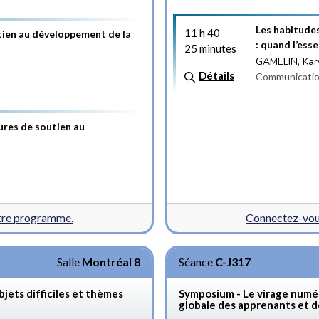
Les habitude
11 h 40
tien au développement de la
: quand l’ess
25 minutes
GAMELIN, Kar
Détails
Communicatio
ures de soutien au
otre programme.
Connectez-vous
Salle
Montréal 8
Séance
C-J317
bjets difficiles et thèmes
Symposium - Le virage numér
globale des apprenants et 