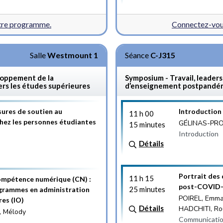
otre programme.
Connectez-vous
Salle
Westmount 1
Séance
C-J315
loppement de la
Symposium - Travail, leader
rs les études supérieures
d’enseignement postpandé
sures de soutien au
Introduction
11 h 00
ez les personnes étudiantes
GÉLINAS-PRO
15 minutes
Introduction
Détails
Portrait des
11 h 15
ompétence numérique (CN) :
post-COVID-1
25 minutes
rogrammes en administration
POIREL, Emma
res (IO)
Détails
HADCHITI, Ro
, Mélody
Communicatio