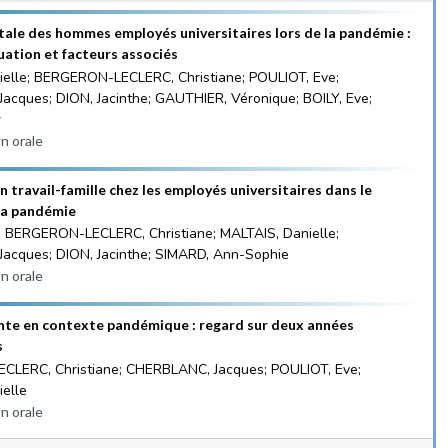
tale des hommes employés universitaires lors de la pandémie :
tuation et facteurs associés
ielle; BERGERON-LECLERC, Christiane; POULIOT, Eve;
cques; DION, Jacinthe; GAUTHIER, Véronique; BOILY, Eve;
r
n orale
on travail-famille chez les employés universitaires dans le
la pandémie
; BERGERON-LECLERC, Christiane; MALTAIS, Danielle;
acques; DION, Jacinthe; SIMARD, Ann-Sophie
n orale
nte en contexte pandémique : regard sur deux années
s
LERC, Christiane; CHERBLANC, Jacques; POULIOT, Eve;
ielle
n orale