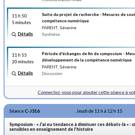
Suite du projet de recherche - Mesures de sou
11 h 50
compétence numérique
5 minutes
PARENT, Séverine
Détails
Synthèse
Période d'échanges de fin de symposium - Mes
11 h 55
développement de la compétence numérique
20 minutes
PARENT, Séverine
Détails
Discussion
Connectez-vous pour ajouter cette séance à v
Séance
C-J316
Jeudi de 11 h à 12 h 15
Symposium - « J’ai eu tendance à diminuer ces débats-là » : o
sensibles en enseignement de l'histoire