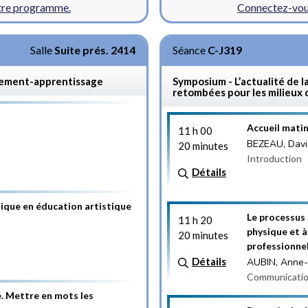
otre programme.
Connectez-vous
Salle
Suite prés. 2414
Séance
C-J319
gnement-apprentissage
Symposium - L’actualité de l
retombées pour les milieux 
Accueil matin
11 h 00
BEZEAU, Davi
20 minutes
Introduction
Détails
hique en éducation artistique
Le processus 
11 h 20
physique et à
20 minutes
professionne
Détails
AUBIN, Anne-
Communicatio
e. Mettre en mots les