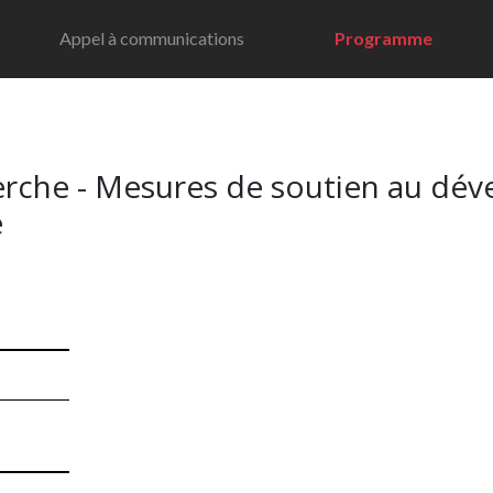
Appel à communications
Programme
herche - Mesures de soutien au dé
e