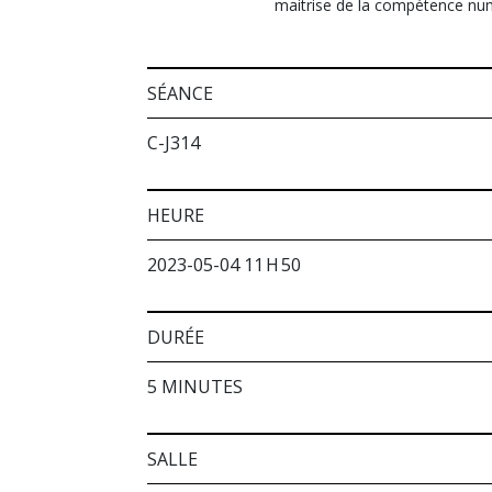
maitrise de la compétence num
SÉANCE
C-J314
HEURE
2023-05-04 11 H 50
DURÉE
5 MINUTES
SALLE