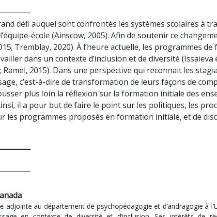
 grand défi auquel sont confrontés les systèmes scolaires à tr
l’équipe-école (Ainscow, 2005). Afin de soutenir ce changem
015; Tremblay, 2020). À l’heure actuelle, les programmes de 
iller dans un contexte d’inclusion et de diversité (Issaieva e
Ramel, 2015). Dans une perspective qui reconnait les stag
age, c’est-à-dire de transformation de leurs façons de compr
ser plus loin la réflexion sur la formation initiale des en
Ainsi, il a pour but de faire le point sur les politiques, les
ur les programmes proposés en formation initiale, et de discu
anada
e adjointe au département de psychopédagogie et d’andragogie à l’Un
ssage en contexte de diversité et d’inclusion. Ses intérêts de 