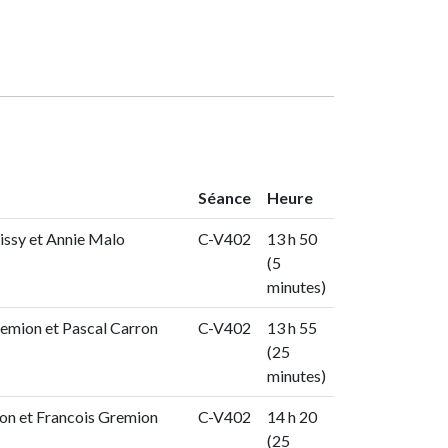
Séance
Heure
issy et Annie Malo
C-V402
13 h 50
(5
minutes)
emion et Pascal Carron
C-V402
13 h 55
(25
minutes)
on et Francois Gremion
C-V402
14 h 20
(25