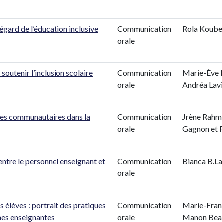
’égard de l’éducation inclusive
Communication
Rola Koube
orale
 soutenir l’inclusion scolaire
Communication
Marie-Ève 
orale
Andréa Lav
mmes communautaires dans la
Communication
Jrène Rahm
orale
Gagnon et 
entre le personnel enseignant et
Communication
Bianca B.L
orale
 élèves : portrait des pratiques
Communication
Marie-Fran
nes enseignantes
orale
Manon Beau