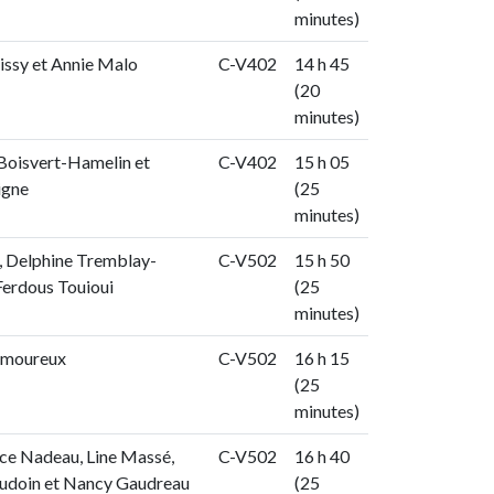
minutes)
issy et Annie Malo
C-V402
14 h 45
(20
minutes)
Boisvert-Hamelin et
C-V402
15 h 05
igne
(25
minutes)
, Delphine Tremblay-
C-V502
15 h 50
Ferdous Touioui
(25
minutes)
amoureux
C-V502
16 h 15
(25
minutes)
ce Nadeau, Line Massé,
C-V502
16 h 40
doin et Nancy Gaudreau
(25