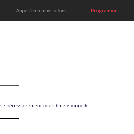
Appel à communications
Programme
he nécessairement multidimensionnelle