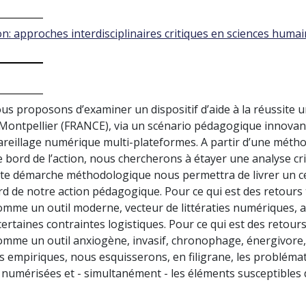
: approches interdisciplinaires critiques en sciences humai
s proposons d’examiner un dispositif d’aide à la réussite 
e Montpellier (FRANCE), via un scénario pédagogique innovan
eillage numérique multi-plateformes. A partir d’une métho
 bord de l’action, nous chercherons à étayer une analyse criti
tte démarche méthodologique nous permettra de livrer un c
rd de notre action pédagogique. Pour ce qui est des retour
mme un outil moderne, vecteur de littératies numériques, am
à certaines contraintes logistiques. Pour ce qui est des ret
mme un outil anxiogène, invasif, chronophage, énergivore, i
ts empiriques, nous esquisserons, en filigrane, les problémat
numérisées et - simultanément - les éléments susceptibles d