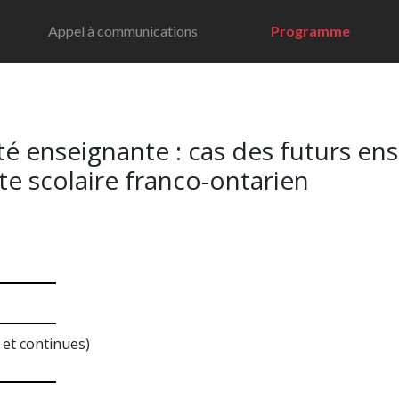
Appel à communications
Programme
té enseignante : cas des futurs en
te scolaire franco-ontarien
 et continues)