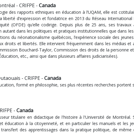
ntréal - CRIFPE -
Canada
logie des rapports ethniques en éducation à l’UQAM, elle est cotitul
 liberté d’expression et fondatrice en 2013 du Réseau International É
’équité (OFDE) qu’elle codirige. Depuis plus de 25 ans, ses travaux
ion autant dans les politiques et pratiques institutionnelles que dans le
ations du néonationalisme québécois, l’expérience sociale des jeunes r
t aux droits et libertés. Elle intervient fréquemment dans les médias
ission Bouchard-Taylor, Commission des droits de la personne et d
Éducation, etc., ainsi que dans plusieurs affaires judiciarisées).
utaouais - CRIFPE -
Canada
cation, formé en philosophie, ses plus récentes recherches portent sur
CRIFPE -
Canada
eur titulaire en didactique de l'histoire à l'Université de Montréal
 et éducation à la citoyenneté, et en particulier les manuels et les 
le transfert des apprentissages dans la pratique politique, de même 