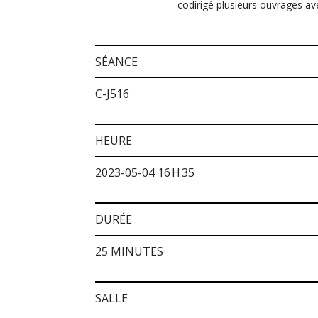
codirigé plusieurs ouvrages av
SÉANCE
C-J516
HEURE
2023-05-04 16 H 35
DURÉE
25 MINUTES
SALLE