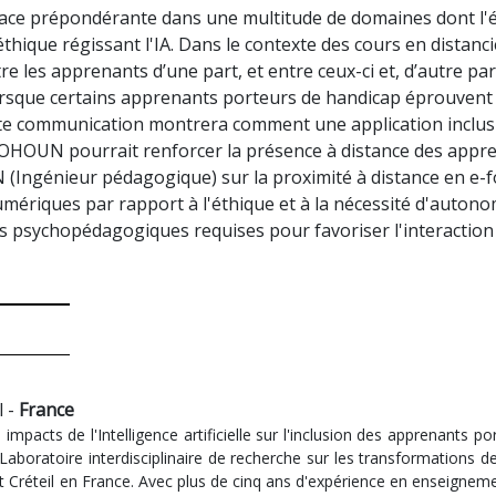
 place prépondérante dans une multitude de domaines dont l'éd
'éthique régissant l'IA. Dans le contexte des cours en distanc
e les apprenants d’une part, et entre ceux-ci et, d’autre part
rsque certains apprenants porteurs de handicap éprouvent 
Cette communication montrera comment une application inclusiv
OHOUN pourrait renforcer la présence à distance des appre
(Ingénieur pédagogique) sur la proximité à distance en e-fo
mériques par rapport à l'éthique et à la nécessité d'autonomi
ies psychopédagogiques requises pour favoriser l'interaction 
l -
France
mpacts de l'Intelligence artificielle sur l'inclusion des apprenants p
Laboratoire interdisciplinaire de recherche sur les transformations d
Est Créteil en France. Avec plus de cinq ans d'expérience en enseigne