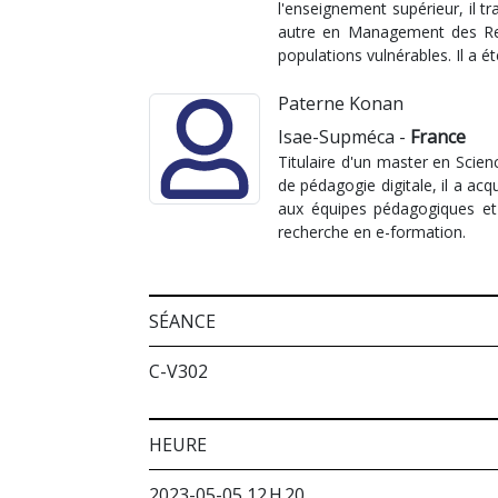
l'enseignement supérieur, il t
autre en Management des Ress
populations vulnérables. Il a é
Paterne Konan
Isae-Supméca -
France
Titulaire d'un master en Scien
de pédagogie digitale, il a a
aux équipes pédagogiques et 
recherche en e-formation.
SÉANCE
C-V302
HEURE
2023-05-05 12 H 20